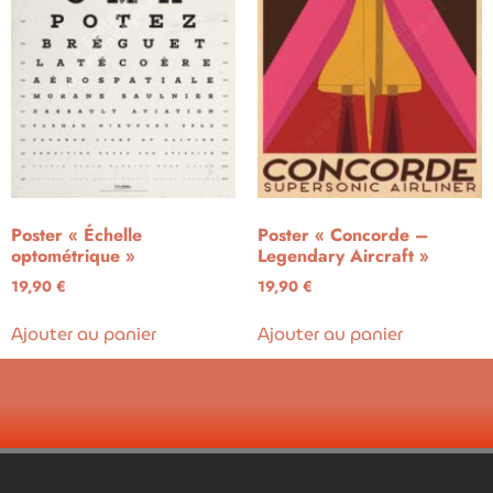
Poster « Échelle
Poster « Concorde –
optométrique »
Legendary Aircraft »
19,90
€
19,90
€
Ajouter au panier
Ajouter au panier