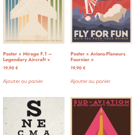
Poster « Mirage F.1 –
Poster « Avions-Planeurs
Legendary Aircraft »
Fournier »
19,90
€
19,90
€
Ajouter au panier
Ajouter au panier