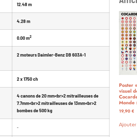
12.48 m
4.28 m
2
0.00 m
2 moteurs Daimler-Benz DB 603A-1
2 x 1750 ch
Poster 
visuel d
4 canons de 20 mm<br>2 mitrailleuses de
Cocard
Monde 
7.7mm<br>2 mitrailleuses de 13mm<br>2
bombes de 500 kg
19,90
€
Ajouter
-