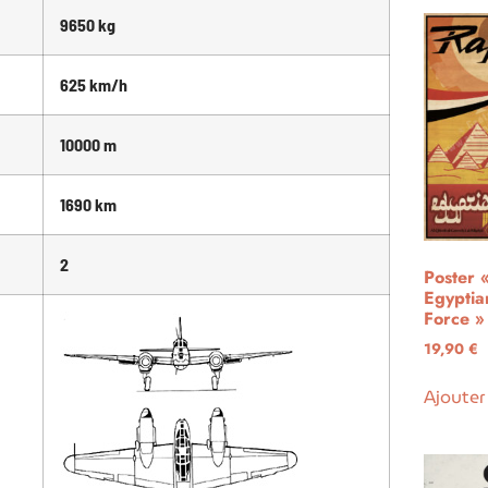
9650 kg
625 km/h
10000 m
1690 km
2
Poster 
Egyptia
Force »
19,90
€
Ajouter