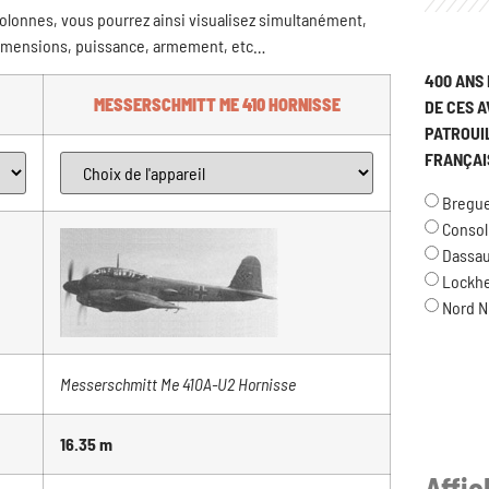
olonnes, vous pourrez ainsi visualisez simultanément,
 dimensions, puissance, armement, etc…
400 ANS 
MESSERSCHMITT ME 410 HORNISSE
DE CES A
PATROUI
FRANÇAI
Breguet
Consol
Dassau
Lockh
Nord N
Messerschmitt Me 410A-U2 Hornisse
16.35 m
Affi