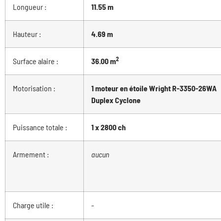
Longueur :
11.55 m
Hauteur :
4.69 m
2
Surface alaire :
36.00 m
Motorisation :
1 moteur en étoile Wright R-3350-26WA
Duplex Cyclone
Puissance totale :
1 x 2800 ch
Armement :
aucun
Charge utile :
-