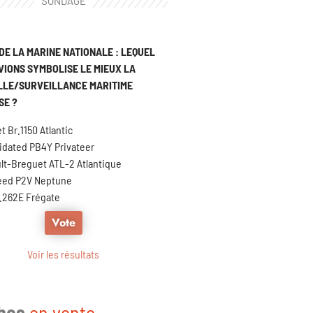
SONDAGE
DE LA MARINE NATIONALE : LEQUEL
VIONS SYMBOLISE LE MIEUX LA
LLE/SURVEILLANCE MARITIME
SE ?
 Br.1150 Atlantic
idated PB4Y Privateer
lt-Breguet ATL-2 Atlantique
eed P2V Neptune
.262E Frégate
Voir les résultats
ches
e
n
v
e
n
t
e