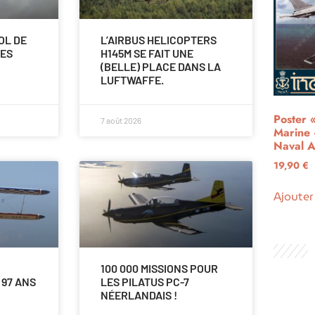
OL DE
L’AIRBUS HELICOPTERS
LES
H145M SE FAIT UNE
(BELLE) PLACE DANS LA
LUFTWAFFE.
Poster 
7 août 2026
Marine 
Naval A
19,90
€
Ajouter
100 000 MISSIONS POUR
 97 ANS
LES PILATUS PC-7
NÉERLANDAIS !