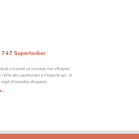
 747 Supertanker
iècle a inventé un nouveau mot effrayant,
i refile des cauchemars à n’importe qui : le
 s’agit d’incendies d’espaces
e...