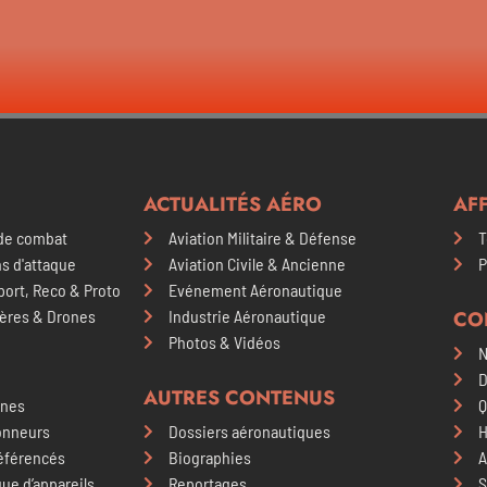
ACTUALITÉS AÉRO
AFF
de combat
Aviation Militaire & Défense
T
s d'attaque
Aviation Civile & Ancienne
P
ort, Reco & Proto
Evénement Aéronautique
tères & Drones
Industrie Aéronautique
CO
Photos & Vidéos
N
D
AUTRES CONTENUS
nnes
Q
onneurs
Dossiers aéronautiques
H
référencés
Biographies
A
ue d’appareils
Reportages
S