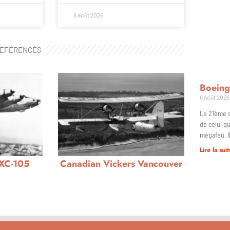
6 août 2026
RÉFÉRENCÉS
Boeing
8 août 2026
Le 21ème s
de celui qu
mégafeu. Il
Lire la suit
 XC-105
Canadian Vickers Vancouver