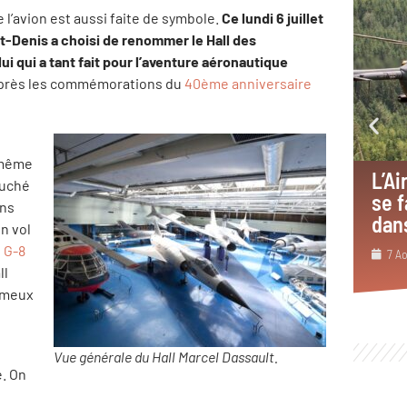
 l’avion est aussi faite de symbole.
Ce lundi 6 juillet
t-Denis a choisi de renommer le Hall des
i qui a tant fait pour l’aventure aéronautique
 après les commémorations du
40ème anniversaire
 même
L’A
ouché
se f
ons
dans
n vol
 G-8
7 A
ll
fameux
Vue générale du Hall Marcel Dassault.
e. On