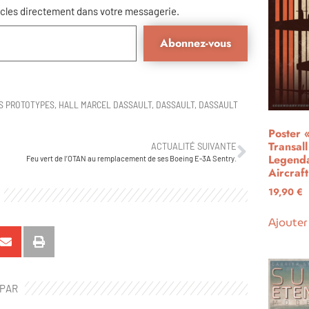
Abonnez-vous
S PROTOTYPES
,
HALL MARCEL DASSAULT
,
DASSAULT
,
DASSAULT
Poster 
Transal
ACTUALITÉ SUIVANTE
Legend
Feu vert de l’OTAN au remplacement de ses Boeing E-3A Sentry.
Aircraft
19,90
€
Ajouter
 PAR