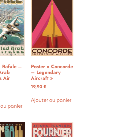
« Rafale –
Poster « Concorde
Arab
– Legendary
s Air
Aircraft »
19,90
€
Ajouter au panier
 au panier