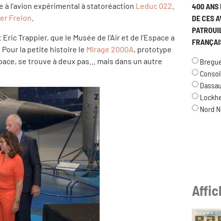
re à l’avion expérimental à statoréaction
Leduc 022
.
400 ANS 
er Frelon
.
DE CES A
PATROUI
 Eric Trappier, que le Musée de l’Air et de l’Espace a
FRANÇAI
Pour la petite histoire le
Mirage 2000A
, prototype
Espace, se trouve à deux pas… mais dans un autre
Breguet
Consol
Dassau
Lockh
Nord N
Affi