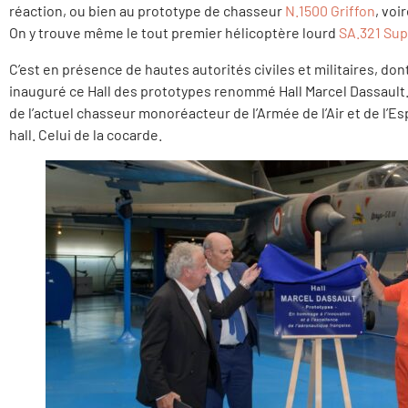
réaction, ou bien au prototype de chasseur
N.1500 Griffon
, voi
On y trouve même le tout premier hélicoptère lourd
SA.321 Sup
C’est en présence de hautes autorités civiles et militaires, dont
inauguré ce Hall des prototypes renommé Hall Marcel Dassault. 
de l’actuel chasseur monoréacteur de l’Armée de l’Air et de l’
hall. Celui de la cocarde.