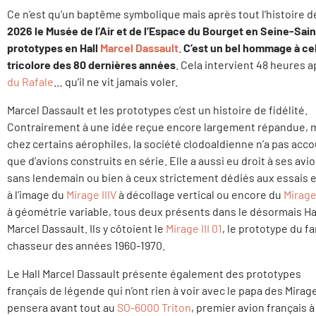
Ce n’est qu’un baptême symbolique mais après tout l’histoire de
2026 le Musée de l’Air et de l’Espace du Bourget en Seine-Sain
prototypes en Hall
Marcel Dassault
.
C’est un bel hommage à celu
tricolore des 80 dernières années
. Cela intervient 48 heures
du Rafale
… qu’il ne vit jamais voler.
Marcel Dassault et les prototypes c’est un histoire de fidélité.
Contrairement à une idée reçue encore largement répandue,
chez certains aérophiles, la société clodoaldienne n’a pas acc
que d’avions construits en série. Elle a aussi eu droit à ses avi
sans lendemain ou bien à ceux strictement dédiés aux essais e
à l’image du
Mirage IIIV
à décollage vertical ou encore du
Mirage
à géométrie variable, tous deux présents dans le désormais Ha
Marcel Dassault. Ils y côtoient le
Mirage III 01
, le prototype du 
chasseur des années 1960-1970.
Le Hall Marcel Dassault présente également des prototypes
français de légende qui n’ont rien à voir avec le papa des Mirag
pensera avant tout au
SO-6000 Triton
, premier avion français à