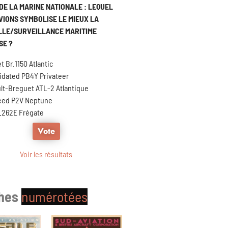
DE LA MARINE NATIONALE : LEQUEL
VIONS SYMBOLISE LE MIEUX LA
LLE/SURVEILLANCE MARITIME
SE ?
 Br.1150 Atlantic
idated PB4Y Privateer
lt-Breguet ATL-2 Atlantique
eed P2V Neptune
.262E Frégate
Voir les résultats
ches