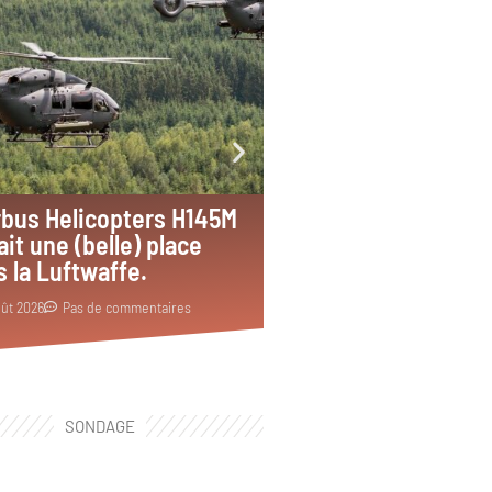
irbus Helicopters H145M
L’A-10C Thunderbolt
ait une (belle) place
vole plus en Arizona
 la Luftwaffe.
7 Août 2026
2 commentaires
oût 2026
Pas de commentaires
SONDAGE