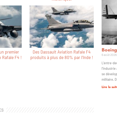
Boeing
un premier
Des Dassault Aviation Rafale F4
6 août 2026
n Rafale F4 !
produits à plus de 80% par l’Inde !
L’entre-de
l’industrie
se dévelop
militaire. 
Lire la suit
ES