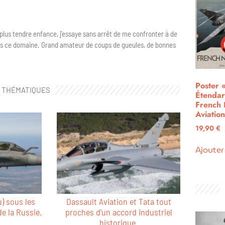
a plus tendre enfance, j'essaye sans arrêt de me confronter à de
ns ce domaine. Grand amateur de coups de gueules, de bonnes
Poster 
S THÉMATIQUES
Étenda
French 
Aviation
19,90
€
Ajouter
) sous les
Dassault Aviation et Tata tout
de la Russie.
proches d’un accord industriel
historique.