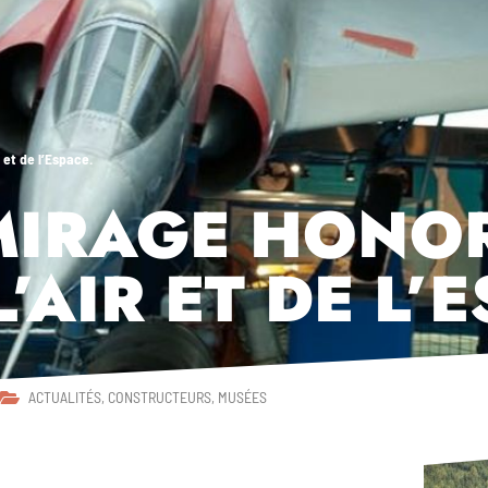
 et de l’Espace.
 MIRAGE HONO
’AIR ET DE L’
ACTUALITÉS
,
CONSTRUCTEURS
,
MUSÉES