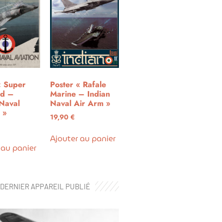
« Super
Poster « Rafale
rd –
Marine – Indian
Naval
Naval Air Arm »
 »
19,90
€
Ajouter au panier
 au panier
DERNIER APPAREIL PUBLIÉ