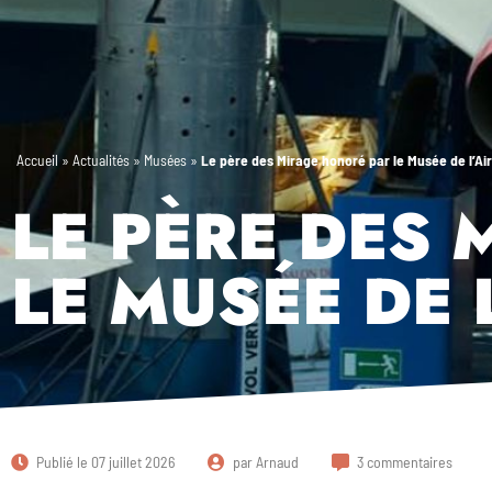
Accueil
»
Actualités
»
Musées
»
Le père des Mirage honoré par le Musée de l’Air
LE PÈRE DES
LE MUSÉE DE L
Publié le
07 juillet 2026
par
Arnaud
3 commentaires