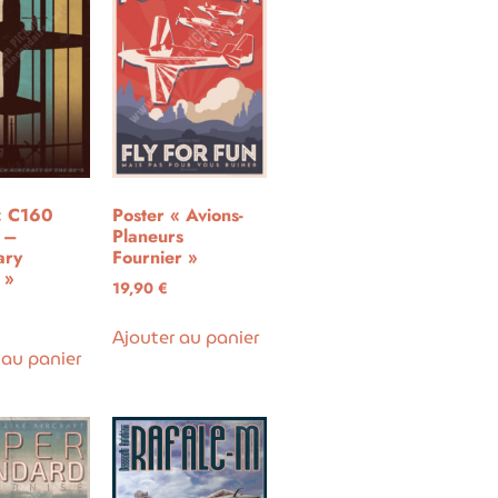
« C160
Poster « Avions-
l –
Planeurs
ary
Fournier »
 »
19,90
€
Ajouter au panier
 au panier