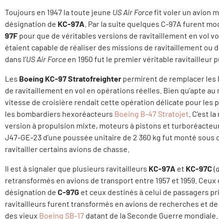
Toujours en 1947 la toute jeune
US Air Force
fit voler un avion m
désignation de
KC-97A
. Par la suite quelques C-97A furent modi
97F
pour que de véritables versions de ravitaillement en vol voi
étaient capable de réaliser des missions de ravitaillement ou d
dans l’
US Air Force
en 1950 fut le premier véritable ravitailleur p
Les
Boeing KC-97 Stratofreighter
permirent de remplacer les B
de ravitaillement en vol en opérations réelles. Bien qu’apte au 
vitesse de croisière rendait cette opération délicate pour les
les bombardiers hexoréacteurs
Boeing B-47 Stratojet
. C’est l
version à propulsion mixte, moteurs à pistons et turboréacteur
J47-GE-23 d’une poussée unitaire de 2 360 kg fut monté sous 
ravitailler certains avions de chasse.
Il est à signaler que plusieurs ravitailleurs
KC-97A
et
KC-97C
(
d
retransformés en avions de transport entre 1957 et 1959. Ceux 
désignation de
C-97G
et ceux destinés à celui de passagers pr
ravitailleurs furent transformés en avions de recherches et d
des vieux
Boeing SB-17
datant de la Seconde Guerre mondiale. C