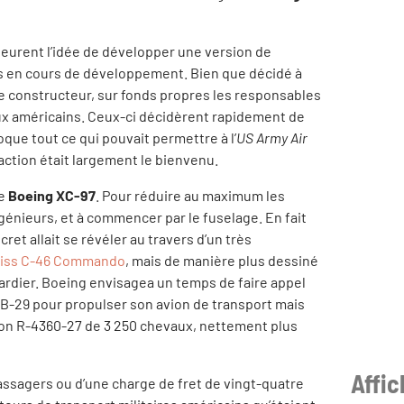
 eurent l’idée de développer une version de
s en cours de développement. Bien que décidé à
 constructeur, sur fonds propres les responsables
aux américains. Ceux-ci décidèrent rapidement de
que tout ce qui pouvait permettre à l’
US Army Air
action était largement le bienvenu.
de
Boeing XC-97
. Pour réduire au maximum les
ngénieurs, et à commencer par le fuselage. En fait
ecret allait se révéler au travers d’un très
tiss C-46 Commando
, mais de manière plus dessiné
rdier. Boeing envisagea un temps de faire appel
B-29 pour propulser son avion de transport mais
son R-4360-27 de 3 250 chevaux, nettement plus
Affi
assagers ou d’une charge de fret de vingt-quatre