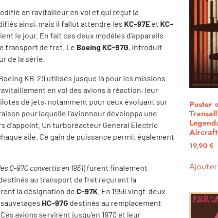
odifié en ravitailleur en vol et qui reçut la
fiés ainsi, mais il fallut attendre les
KC-97E
et
KC-
ent le jour. En fait ces deux modèles d’appareils
e transport de fret.
Le
Boeing KC-97G
, introduit
ur de la série.
oeing KB-29 utilisés jusque là pour les missions
ravitaillement en vol des avions à réaction, leur
 pilotes de jets, notamment pour ceux évoluant sur
Poster 
Transal
a raison pour laquelle l’avionneur développa une
Legend
s d’appoint. Un turboréacteur General Electric
Aircraft
chaque aile. Ce gain de puissance permit également
19,90
€
Ajouter
es C-97C convertis en 1951
) furent finalement
destinés au transport de fret reçurent la
irent la désignation de
C-97K
.
En 1956 vingt-deux
e sauvetages
HC-97G
destinés au remplacement
es avions servirent jusqu’en 1970 et leur