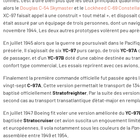
tonnes, c’est à dire bien plus que les deux principaux quadrimo
alors le
Douglas C-54 Skymaster
et le
Lockheed C-69 Constella
XC-97 faisait appel à une construit « tout métal », et disposai
était assuré par un équipage de trois personnes, dont un naviga
novembre 1944. Les deux autres prototypes volèrent peu aprè
En juillet 1945 alors que la guerre se poursuivait dans le Paci
présérie. Il s’agissait de six
YC-97
purs cargo, de trois
YC-97A
d
de passager, et d’un
YC-97B
doté d’une cabine destinée au tra
confort type commercial. Les essais reprirent avec ces avions.
Finalement la première commande officielle fut passée après la 
vingt-sept
C-97A
. Cette version permettait le transport de 134
baptisé officiellement
Stratofreighter
. Par la suite des versio
second cas au transport transatlantique d’état-major en rempla
En juillet 1947 Boeing fit voler une version améliorée du
YC-97
baptisée
Stratocruiser
cet avion suscita un engouement limit
et européennes. Il vola notamment sous les couleurs de la
Pan
assemblée entre 1949 et 1954.