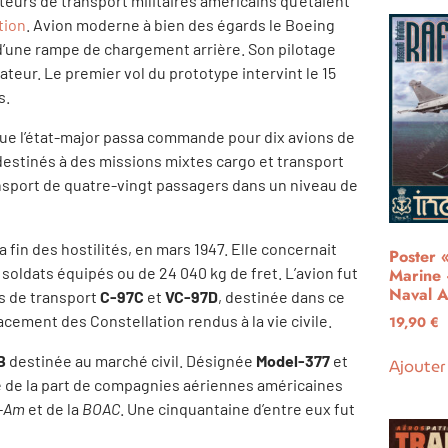
teurs de transport militaires américains qu’étaient
tion
. Avion moderne à bien des égards le Boeing
t d’une rampe de chargement arrière. Son pilotage
teur. Le premier vol du prototype intervint le 15
s.
fique l’état-major passa commande pour dix avions de
estinés à des missions mixtes cargo et transport
nsport de quatre-vingt passagers dans un niveau de
fin des hostilités, en mars 1947. Elle concernait
Poster 
 soldats équipés ou de 24 040 kg de fret. L’avion fut
Marine 
Naval A
ns de transport
C-97C
et
VC-97D
, destinée dans ce
cement des Constellation rendus à la vie civile.
19,90
€
B
destinée au marché civil. Désignée
Model-377
et
Ajouter
é de la part de compagnies aériennes américaines
-Am
et de la
BOAC
. Une cinquantaine d’entre eux fut