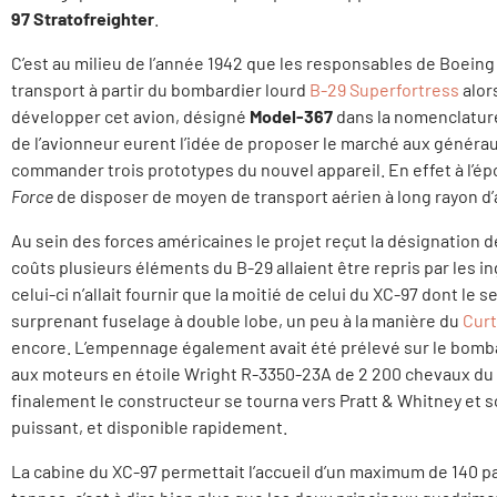
97 Stratofreighter
.
C’est au milieu de l’année 1942 que les responsables de Boeing
transport à partir du bombardier lourd
B-29 Superfortress
alor
développer cet avion, désigné
Model-367
dans la nomenclature
de l’avionneur eurent l’idée de proposer le marché aux génér
commander trois prototypes du nouvel appareil. En effet à l’épo
Force
de disposer de moyen de transport aérien à long rayon d’
Au sein des forces américaines le projet reçut la désignation 
coûts plusieurs éléments du B-29 allaient être repris par les i
celui-ci n’allait fournir que la moitié de celui du XC-97 dont le s
surprenant fuselage à double lobe, un peu à la manière du
Cur
encore. L’empennage également avait été prélevé sur le bomba
aux moteurs en étoile Wright R-3350-23A de 2 200 chevaux du 
finalement le constructeur se tourna vers Pratt & Whitney et 
puissant, et disponible rapidement.
La cabine du XC-97 permettait l’accueil d’un maximum de 140 p