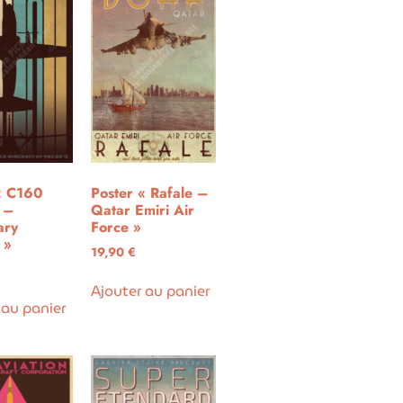
« C160
Poster « Rafale –
l –
Qatar Emiri Air
ary
Force »
 »
19,90
€
Ajouter au panier
 au panier