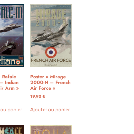
« Rafale
Poster « Mirage
– Indian
2000-N – French
ir Arm »
Air Force »
19,90
€
 au panier
Ajouter au panier