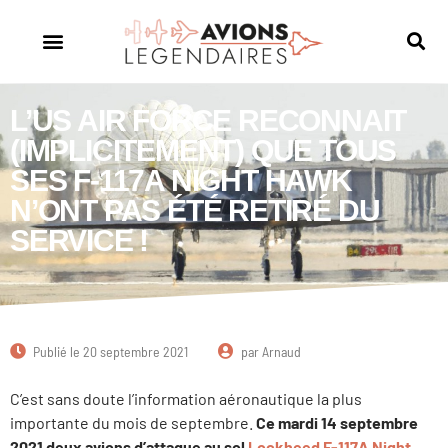
L’US AIR FORCE RECONNAIT
(IMPLICITEMENT) QUE TOUS
SES F-117A NIGHT HAWK
N’ONT PAS ÉTÉ RETIRÉ DU
SERVICE !
Publié le
20 septembre 2021
par
Arnaud
C’est sans doute l’information aéronautique la plus
importante du mois de septembre.
Ce mardi 14 septembre
2021 deux avions d’attaque au sol
Lockheed F-117A Night