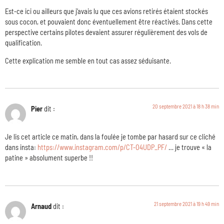
Est-ce ici ou ailleurs que j’avais lu que ces avions retirés étaient stockés
sous cocon, et pouvaient donc éventuellement être réactivés. Dans cette
perspective certains pilotes devaient assurer régulièrement des vols de
qualification.
Cette explication me semble en tout cas assez séduisante.
20 septembre 2021 à 18 h 38 min
Pier
dit :
Je lis cet article ce matin, dans la foulée je tombe par hasard sur ce cliché
dans insta:
https://www.instagram.com/p/CT-O4UDP_PF/
… je trouve « la
patine » absolument superbe !!
21 septembre 2021 à 19 h 49 min
Arnaud
dit :