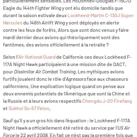
particulièrement sensibles. Les McDonnell-Douglas F-15C/D
Eagle du
144th Fighter Wing
y ont élu domicile tandis que
durant la saison estivale deux
Lockheed-Martin C-130J Super
Hercules
du
146th Airlift Wing
y sont déployés en alerte
contre les feux de forêts. Alors que sont donc venus y faire
mardi dernier deux avions qui théoriquement sont des
fantômes, des avions officiellement à la retraite ?
Selon l’
Air National Guard
de Californie ces deux Lockheed F-
117A Night Hawk participaient à une mission dite de DACT,
pour
Dissimilar Air Combat Training
. Les mythiques avions
furtifs jouaient donc le rôle d’
Agressors
face aux chasseurs
californiens. Une explication logique quand on pense aux
deux ennemis potentiels de l’Amérique que sont la Chine et
la Russie et à leurs avions respectifs
Chengdu J-20 Firefang
et
Sukhoi Su-57 Felon
.
Sauf qu’il y a un gros hic dans l’équation : le Lockheed F-117A
Night Hawk a officiellement été retiré du service par l’
US Air
Force
le 22 avril 2008.
En fait ce n’est pas la première fois que