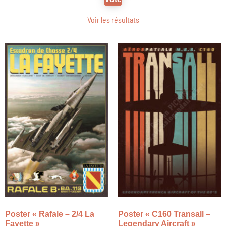
Voir les résultats
Poster « Rafale – 2/4 La
Poster « C160 Transall –
Fayette »
Legendary Aircraft »