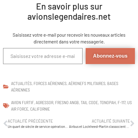
En savoir plus sur
avionslegendaires.net
Abonnez-vous
ACTUALITÉS
,
FORCES AÉRIENNES
,
AÉRONEFS MILITAIRES
,
BASES
AÉRIENNES
AVION FURTIF
,
AGRESSOR
,
FRESNO ANGB
,
TAIL CODE
,
TONOPAH
,
F-117
,
US
AIR FORCE
,
CALIFORNIE
ACTUALITÉ PRÉCÉDENTE
ACTUALITÉ SUIVANTE
Un quart de siècle de service opérationnel des hélicoptères EC135/H135.
Airbus et Lockheed-Martin s’associent autour du programme de ravitailleur en vol KC-Y.