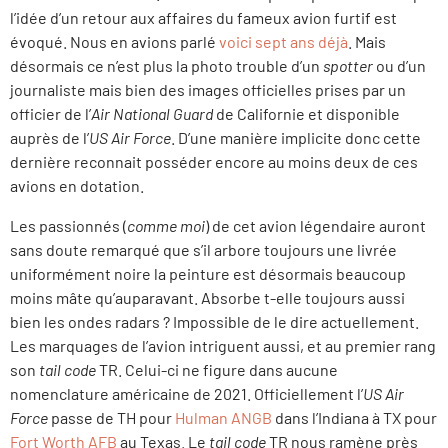
l’idée d’un retour aux affaires du fameux avion furtif est
évoqué. Nous en avions parlé
voici sept ans déjà
. Mais
désormais ce n’est plus la photo trouble d’un
spotter
ou d’un
journaliste mais bien des images officielles prises par un
officier de l’
Air National Guard
de Californie et disponible
auprès de l’
US Air Force
. D’une manière implicite donc cette
dernière reconnait posséder encore au moins deux de ces
avions en dotation.
Les passionnés (
comme moi
) de cet avion légendaire auront
sans doute remarqué que s’il arbore toujours une livrée
uniformément noire la peinture est désormais beaucoup
moins mâte qu’auparavant. Absorbe t-elle toujours aussi
bien les ondes radars ? Impossible de le dire actuellement.
Les marquages de l’avion intriguent aussi, et au premier rang
son
tail code
TR. Celui-ci ne figure dans aucune
nomenclature américaine de 2021. Officiellement l’
US Air
Force
passe de TH pour
Hulman ANGB
dans l’Indiana à TX pour
Fort Worth AFB
au Texas.
Le
tail code
TR nous ramène près