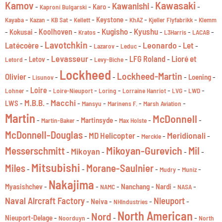
Kawasaki
Kamov
Kawanishi
-
-
-
-
-
Karo
Kaproni Bulgarski
-
-
-
-
-
-
-
Keystone
Kayaba
Kazan
KB Sat
Kellett
KhAZ
Kjeller Flyfabrikk
Klemm
Kugisho
Kyushu
-
-
Koolhoven
-
-
-
-
-
-
Kokusai
Kratos
L3Harris
LACAB
Lavotchkin
Leonardo
Latécoère
Let
-
-
-
-
-
-
Lazarov
Leduc
Levasseur
Lioré et
-
-
-
-
LFG Roland
-
Letov
Letord
Levy-Biche
Lockheed
Lockheed-Martin
Olivier
-
-
-
-
-
Loening
Lisunov
-
Loire
-
-
-
-
-
-
Lohner
Loire-Nieuport
Loring
Lorraine Hanriot
LVG
LWD
Macchi
M.B.B.
-
-
-
-
-
-
LWS
Mansyu
Marinens F.
Marsh Aviation
Martin
McDonnell
-
-
-
-
-
Martinsyde
Martin-Baker
Max Holste
McDonnell-Douglas
Meridionali
MD Helicopter
-
-
-
-
Merckle
Mikoyan-Gurevich
Messerschmitt
Mil
Mikoyan
-
-
-
-
Mitsubishi
Morane-Saulnier
Miles
-
-
-
-
-
Mudry
Muniz
Nakajima
-
-
-
-
-
-
Myasishchev
Nanchang
Nardi
NAMC
NASA
Naval Aircraft Factory
Nieuport
-
-
-
-
Neiva
NHIndustries
North American
Nord
-
-
-
-
Nieuport-Delage
Noorduyn
North