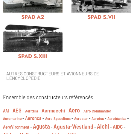
SPAD A2
SPAD S.VII
SPAD S.XIII
AUTRES CONSTRUCTEURS ET AVIONNEURS DE
L'ENCYCLOPÉDIE
Ensemble des constructeurs référencés
Aero
AEG
Aermacchi
-
-
-
-
-
-
AAI
Aeritalia
Aero Commander
-
Aeronca
-
-
-
-
-
Aeromarine
Aero Spacelines
Aerostar
Aerotec
Aerotécnica
Agusta
Aichi
Agusta-Westland
AIDC
-
-
-
-
-
AeroVironment