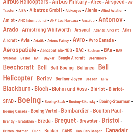
Airbus Helicopters
Airbus Military
Airspeed
Airco
-
-
-
-
Air
Albatros GmbH
-
-
-
-
Alenia
-
-
Tractor
AISA
Alekseyev
Allied Aviation
Antonov
Amiot
-
-
-
-
-
AMX International
ANF Les Mureaux
Ansaldo
Arado
Armstrong Whitworth
Arsenal
-
-
-
-
Atlas
Atlantic Aircraft
Avro
Avia
Avro Canada
-
-
-
-
-
-
Aircraft
Aviatik
Avions Fairey
Aérospatiale
BAe
BAC
-
-
-
-
-
Aérospatiale-MBB
Bachem
BAE
-
-
-
-
-
-
Beagle Aircraft
Systems
Basler
BAT
Baykar
Beardmore
Bell
Beechcraft
Bell
Bell-Boeing
Bellanca
-
-
-
-
Helicopter
Beriev
-
-
-
-
-
Berliner-Joyce
Besson
BFW
Blackburn
Bloch
Blohm und Voss
Blériot
Blériot-
-
-
-
-
Boeing
SPAD
-
-
-
-
-
Boeing-Stearman
Boeing-Saab
Boeing-Sikorsky
Bombardier
Boulton Paul
Boeing Vertol
-
-
-
-
Boeing Canada
Bristol
Breguet
Breda
-
-
-
-
Brewster
-
-
Brantly
Bratukhin
Canadair
-
-
Bücker
-
-
-
-
CAMS
Britten-Norman
Budd
Can-Car/Gregor