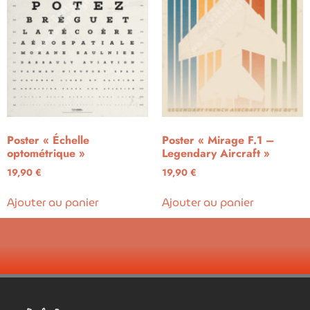
Poster « Échelle
Poster « Mirage F.1 –
optométrique »
Legendary Aircraft »
19,90
€
19,90
€
Ajouter au panier
Ajouter au panier