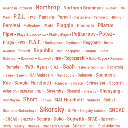
Northrop
Northrop Grumman
-
-
-
-
American-Rockwell
NZAero
On
P.Z.L.
-
-
-
Panavia
-
Parnall
-
-
-
Mark
PAC
Partenavia
Pemberton-Billing
Pilatus
Percival
Piaggio
Piasecki
Pfalz
-
-
-
-
-
-
Petlyakov
Potez
Piper
Polikarpov
-
-
-
-
-
Plage & Laśkiewicz
Platt-LePage
R.A.F.
Praga
Reggiane
-
-
-
-
-
-
PWS
Radioplane
Raytheon
Reims
Republic
-
-
-
-
-
-
Renard
Aviation
Repülőgépgyár
Rikugun
Robin
Rogozarski
-
-
-
-
-
Robinson
Rockwell
Rockwell / MBB
Rolls-Royce
Romano
Saab
Ryan
-
Rumpler
-
RWD
-
-
-
-
-
S.A.I.
Sablatnig
Sabena Technics
Saunders-
-
-
-
-
-
-
SAI Ambrosini
Salmson
Sage
Sagem
Saint Louis
Roe
Savoia-Marchetti
-
-
-
-
Schweizer
-
Scottish
Schiebel
Schreck
Shenyang
-
-
-
Seversky
-
-
-
-
Aviation
Shaanxi
SEPECAT
SET
Shavrov
Short
SIAI-Marchetti
-
-
-
-
-
Siebel
-
ShinMaywa
Showa
Siddeley
Sikorsky
SNCAC
-
-
SIPA
-
-
Siemens-Schuckert
Slingsby Aviation
Soko
Sopwith
Socata
-
-
-
-
-
-
SPAD
-
-
SNCAO
Spartan
SNECMA
-
-
-
-
-
-
-
Stinson
Sud-Aviation
SPCA
Sperry
Stampe
Standard Aircraft
STT