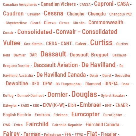
Caproni
CASA
Canadian Vickers
-
-
-
-
-
Canadian Aeroplanes
CANSA
Cessna
Caudron
Chengdu
-
-
-
Changhe
-
-
Cavalier
Chengdu/PAC
Commonwealth
-
-
-
-
-
-
-
Cierva
Chyetverikov
Cicaré
Cirrus
Citroën
Convair - Consolidated
Consolidated
-
-
Conair
Curtiss
Vultee
-
-
CRDA - CANT
-
-
-
Culver
Cox-Klemin
Curtiss-
Dassault
Dassault-Breguet
-
-
-
-
-
DAR
Reid
Daimler
Dassault-
De Havilland
Dassault Aviation
-
-
-
Breguet/Dornier
De
De Havilland Canada
-
-
-
-
Havilland Australia
Delair
Denel
Desoutter
Dewoitine
DFW
-
-
DFS
-
-
-
-
DINFIA
-
-
Diamond
DG Flugzeugbau
Doak
Douglas
Dornier
-
-
-
-
-
Doflug
Donnet-Denhaut
Dyle et Bacalan
Embraer
-
-
-
EKW (K+W)
-
-
-
-
-
Elbit
ENAER
Dätwyler
EADS
EDO
EMT
Eurocopter
-
-
-
-
-
English Electric
Enstrom
Erickson
Eurofighter
Fairchild
Fairchild Canada
-
-
-
-
-
EWR
Extra
Fairchild-Republic
Fairey
Fiat
Farman
-
-
-
-
-
-
Fieseler
-
FFA
Felixstowe
FFVS