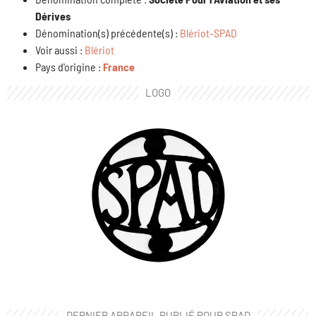
Dérives
Dénomination(s) précédente(s) :
Blériot-SPAD
Voir aussi :
Blériot
Pays d'origine :
France
LOGO
DERNIER APPAREIL PUBLIÉ POUR SPAD