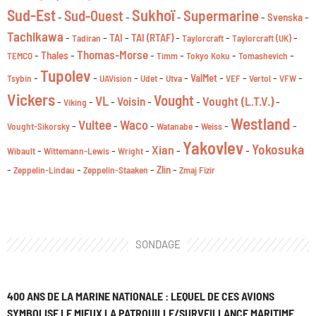
Sukhoï
Sud-Est
Supermarine
Sud-Ouest
-
-
-
-
-
Svenska
Tachikawa
-
-
-
-
-
-
TAI
TAI (RTAF)
Tadiran
Taylorcraft
Taylorcraft (UK)
Thomas-Morse
-
-
-
-
-
-
Thales
TEMCO
Timm
Tokyo Koku
Tomashevich
Tupolev
-
-
-
-
-
-
-
-
-
ValMet
Tsybin
UAVision
Udet
Utva
VEF
Vertol
VFW
Vickers
Vought
VL
Vought (L.T.V.)
Voisin
-
-
-
-
-
-
Viking
Westland
Vultee
Waco
-
-
-
-
-
-
Vought-Sikorsky
Watanabe
Weiss
Yakovlev
Yokosuka
Xian
-
-
-
-
-
Wibault
Wittemann-Lewis
Wright
-
-
-
-
Zlín
Zeppelin-Lindau
Zeppelin-Staaken
Zmaj Fizir
SONDAGE
400 ANS DE LA MARINE NATIONALE : LEQUEL DE CES AVIONS
SYMBOLISE LE MIEUX LA PATROUILLE/SURVEILLANCE MARITIME